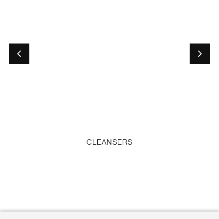
CLEANSERS
C