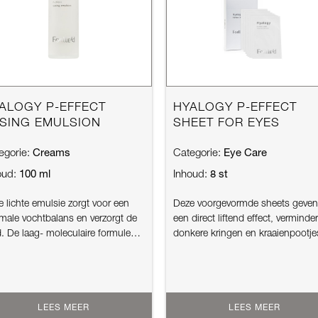
ALOGY P-EFFECT
HYALOGY P-EFFECT
SING EMULSION
SHEET FOR EYES
Creams
Eye Care
egorie:
Categorie:
100 ml
8 st
oud:
Inhoud:
 lichte emulsie zorgt voor een
Deze voorgevormde sheets geven
imale vochtbalans en verzorgt de
een direct liftend effect, verminde
. De laag- moleculaire formule
donkere kringen en kraaienpootje
...
Dit p...
LEES MEER
LEES MEER