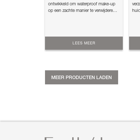
ontwikkeld om waterproof make-up
verz
op een zachte manier te verwijderen.
huid
De formule...
acce
LEES MEER
MEER PRODUCTEN LADEN