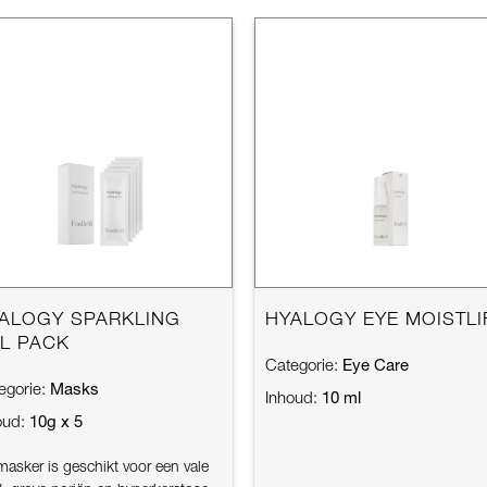
ALOGY SPARKLING
HYALOGY EYE MOISTLI
L PACK
Eye Care
Categorie:
Masks
egorie:
10 ml
Inhoud:
10g x 5
oud:
masker is geschikt voor een vale