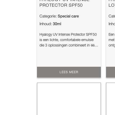
HYALOGY UV INTENSE
HY
PROTECTOR SPF50
LO
Special care
Categorie:
Cat
30ml
Inhoud:
Inh
Hyalogy UV Intense Protector SPF50
Een 
is een lichte, comfortabele emulsie
met
die 3 oplossingen combineert in één
ont
pro...
werk
LEES MEER