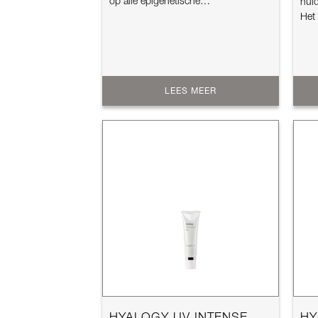
op alle epigenetische
huid
verouderingsfa...
Het 
ac..
LEES MEER