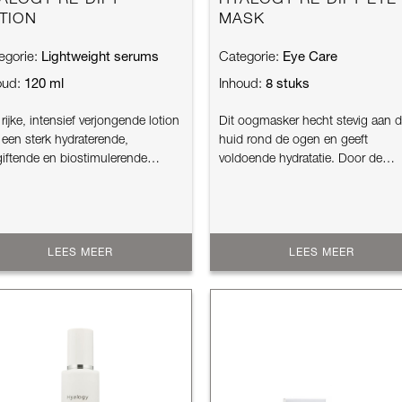
ALOGY RE-DIFY
HYALOGY RE-DIFY EYE
TION
MASK
Lightweight serums
Eye Care
egorie:
Categorie:
120 ml
8 stuks
oud:
Inhoud:
rijke, intensief verjongende lotion
Dit oogmasker hecht stevig aan 
 een sterk hydraterende,
huid rond de ogen en geeft
giftende en biostimulerende
voldoende hydratatie. Door de
ing. Be...
onregelmatige vorm ...
LEES MEER
LEES MEER