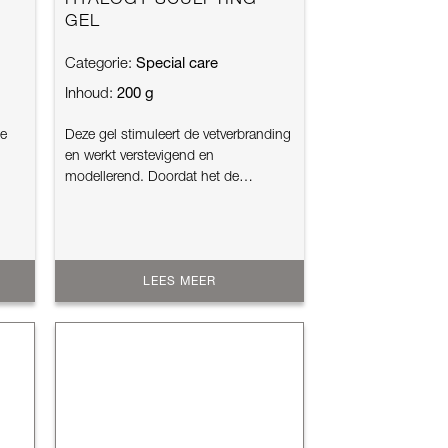
HYALOGY SCULPTING
GEL
Special care
Categorie:
200 g
Inhoud:
de
Deze gel stimuleert de vetverbranding
en werkt verstevigend en
modellerend. Doordat het de
vetverbranding stim...
LEES MEER