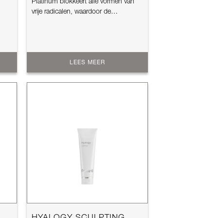
Platinum blokkeert alle vormen van
vrije radicalen, waardoor de
jeugdigheid van d...
LEES MEER