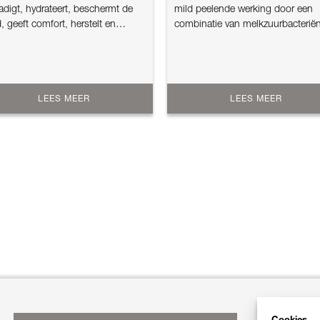
adigt, hydrateert, beschermt de
mild peelende werking door een
, geeft comfort, herstelt en
combinatie van melkzuurbacteriën
ntu...
melkzuur ...
LEES MEER
LEES MEER
Cookies