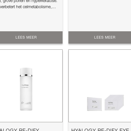
, grove poriën en hyperkeratose.
verbetert het celmetabolisme,
.
LEES MEER
LEES MEER