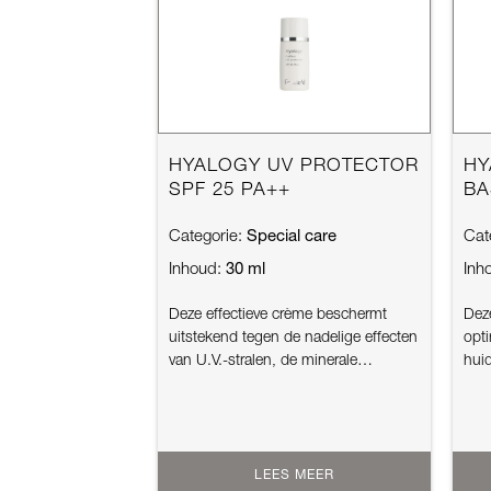
HYALOGY UV PROTECTOR
HY
SPF 25 PA++
BA
Special care
Categorie:
Cat
30 ml
Inhoud:
Inh
Deze effectieve crème beschermt
Deze
uitstekend tegen de nadelige effecten
opt
van U.V.-stralen, de minerale
huid
ingrediënt...
met 
LEES MEER