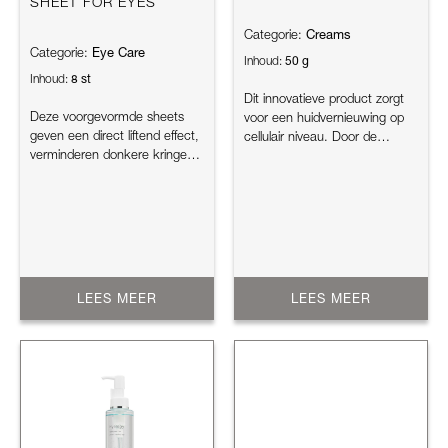
SHEET FOR EYES
Creams
Categorie:
Eye Care
Categorie:
50 g
Inhoud:
8 st
Inhoud:
Dit innovatieve product zorgt
Deze voorgevormde sheets
voor een huidvernieuwing op
geven een direct liftend effect,
cellulair niveau. Door de
verminderen donkere kringen
peptides en plantenextract...
en kraaienpootjes. Dit p...
LEES MEER
LEES MEER