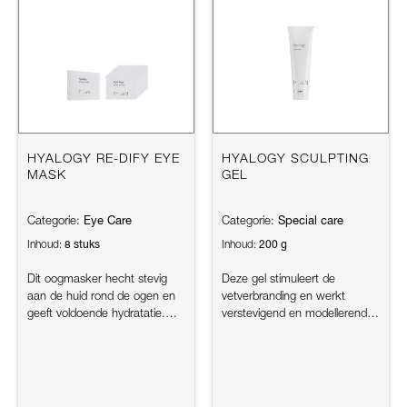
HYALOGY RE-DIFY EYE
HYALOGY SCULPTING
MASK
GEL
Eye Care
Special care
Categorie:
Categorie:
8 stuks
200 g
Inhoud:
Inhoud:
Dit oogmasker hecht stevig
Deze gel stimuleert de
aan de huid rond de ogen en
vetverbranding en werkt
geeft voldoende hydratatie.
verstevigend en modellerend.
Door de onregelmatige vorm
Doordat het de vetverbranding
...
stim...