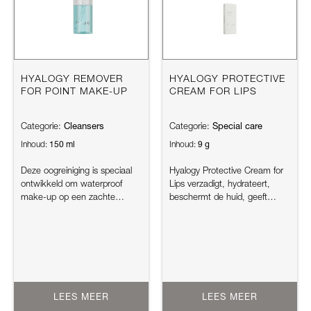
HYALOGY REMOVER
HYALOGY PROTECTIVE
FOR POINT MAKE-UP
CREAM FOR LIPS
Cleansers
Special care
Categorie:
Categorie:
150 ml
9 g
Inhoud:
Inhoud:
Deze oogreiniging is speciaal
Hyalogy Protective Cream for
ontwikkeld om waterproof
Lips verzadigt, hydrateert,
make-up op een zachte
beschermt de huid, geeft
manier te verwijderen. De
comfort, herstelt en accentu...
formule...
LEES MEER
LEES MEER