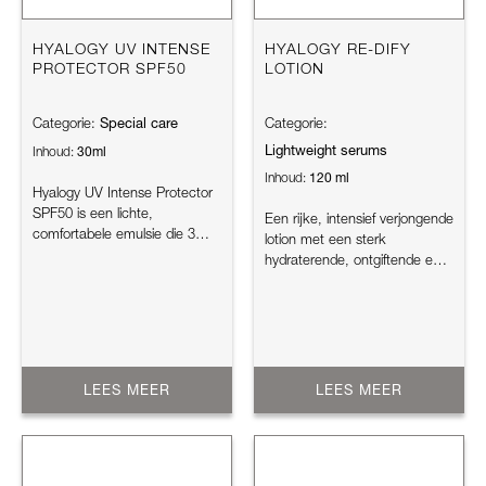
HYALOGY UV INTENSE
HYALOGY RE-DIFY
PROTECTOR SPF50
LOTION
Special care
Categorie:
Categorie:
Lightweight serums
30ml
Inhoud:
120 ml
Inhoud:
Hyalogy UV Intense Protector
SPF50 is een lichte,
Een rijke, intensief verjongende
comfortabele emulsie die 3
lotion met een sterk
oplossingen combineert in één
hydraterende, ontgiftende en
pro...
biostimulerende werking. Be...
LEES MEER
LEES MEER