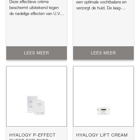
Deze effectieve crème
een optimale vochtbalans en
beschermt uitstekend tegen
verzorgt de huid. De laag-
de nadelige effecten van U.V.-
moleculaire formule met ...
stralen, de minerale
ingrediënt...
LEES MEER
LEES MEER
HYALOGY P-EFFECT
HYALOGY LIFT CREAM