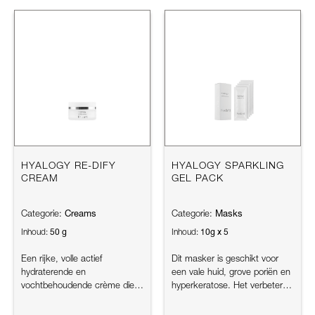
HYALOGY RE-DIFY
HYALOGY SPARKLING
CREAM
GEL PACK
Creams
Masks
Categorie:
Categorie:
50 g
10g x 5
Inhoud:
Inhoud:
Een rijke, volle actief
Dit masker is geschikt voor
hydraterende en
een vale huid, grove poriën en
vochtbehoudende crème die
hyperkeratose. Het verbetert
inwerkt op alle epigenetische
het celmetabolisme, ac...
verouderingsfa...