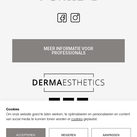
MEER INFORMATIE VOOR
PROFESSIONALS
Cookies
Om onze website goed te laten werken, te optimaliseren en personaliseren en content
van social media te kunnen tonen worden er
cookies
geplaatst.
© 2026 Forlle'd. Alle rechten voorbehouden.
Privacy Verklaring
ACCEPTEREN
WEIGEREN
AANPASSEN